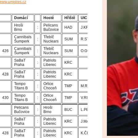
www.umpires.cz
Domácí
Hosté
Hřiště
UIC
U1
U2
Hroši
Pelicans
:
HAD
J.KROUPA
T.ADAMEC
Brno
Bučovice
Cannibals
Třebíč
:
SUM
R.STŘÍŽ
O.GONGOL
Šumperk
Nuclears
Cannibals
Třebíč
426
:
SUM
O.GONGOL
R.STŘÍŽ
Šumperk
Nuclears
SaBaT
Patriots
:
KRC
Praha
Liberec
SaBaT
Patriots
428
:
KRC
Praha
Liberec
Tempo
Orlice
:
TMP
M.ROTTER
V.RICHTER
Titans B
Choceň
Tempo
Orlice
430
:
TMP
V.RICHTER
M.ROTTER
Titans B
Choceň
Pelicans
Hroši
:
BUC
L.PELANT
J.PROKOP
Bučovice
Brno
SaBaT
Patriots
:
KRC
J.MAŇAS
K.ČEJKA
Praha
Liberec
SaBaT
Patriots
428
:
KRC
K.ČEJKA
J.MAŇAS
Praha
Liberec