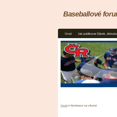
Baseballové for
Úvod
Jak publikovat článek, diskuto
Úvod
»
Nominace na víkend