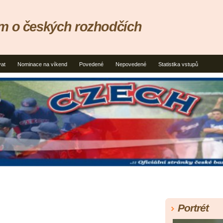
um o českých rozhodčích
vat
Nominace na víkend
Povedené
Nepovedené
Statistika vstupů
Portrét