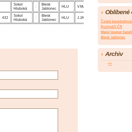
Sokol
Blesk
:
HLU
V.MACH
J.JANDA
Hluboká
Jablonec
Oblíbené
Sokol
Blesk
432
:
HLU
J.JANDA
V.MACH
Hluboká
Jablonec
Česká baseballová
Rozhodčí ČR
Major league baseb
Blesk Jablonec
Archiv
<<