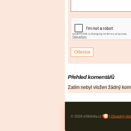
Přehled komentářů
Zatím nebyl vložen žádný kom
© 2026 eStránky.cz
|
Závadný ob