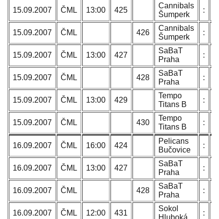
Cannibals
T
15.09.2007
ČML
13:00
425
:
Šumperk
N
Cannibals
T
15.09.2007
ČML
426
:
Šumperk
N
SaBaT
P
15.09.2007
ČML
13:00
427
:
Praha
L
SaBaT
P
15.09.2007
ČML
428
:
Praha
L
Tempo
O
15.09.2007
ČML
13:00
429
:
Titans B
C
Tempo
O
15.09.2007
ČML
430
:
Titans B
C
Pelicans
H
16.09.2007
ČML
16:00
424
:
Bučovice
B
SaBaT
P
16.09.2007
ČML
13:00
427
:
Praha
L
SaBaT
P
16.09.2007
ČML
428
:
Praha
L
Sokol
B
16.09.2007
ČML
12:00
431
:
Hluboká
J