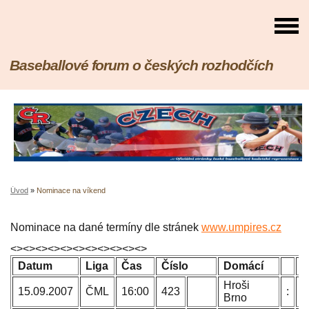
Baseballové forum o českých rozhodčích
Úvod
»
Nominace na víkend
Nominace na dané termíny dle stránek
www.umpires.cz
<><><><><><><><><><><>
Datum
Liga
Čas
Číslo
Domácí
H
Hroši
P
15.09.2007
ČML
16:00
423
:
Brno
B