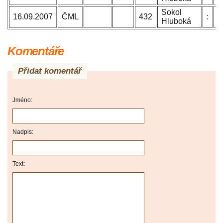
Sokol
B
16.09.2007
ČML
432
:
Hluboká
J
Komentáře
Přidat komentář
Jméno:
Nadpis:
Text: